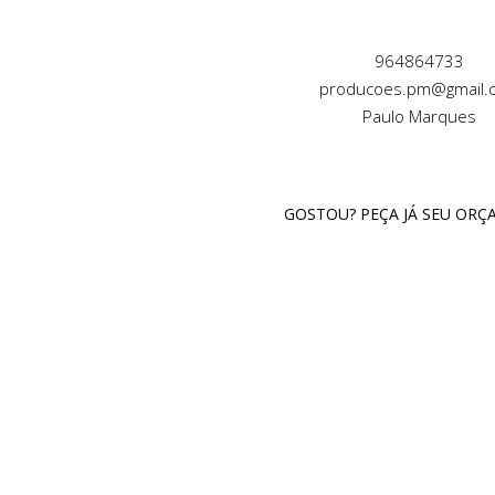
964864733
producoes.pm@gmail.
Paulo Marques
GOSTOU? PEÇA JÁ SEU OR